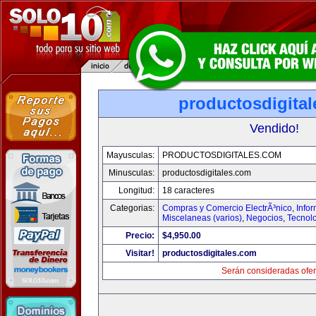
productosdigita
Vendido!
Mayusculas:
PRODUCTOSDIGITALES.COM
Minusculas:
productosdigitales.com
Longitud:
18 caracteres
Categorias:
Compras y Comercio ElectrÃ³nico
,
Info
Miscelaneas (varios)
,
Negocios
,
Tecnol
Precio:
$4,950.00
Visitar!
productosdigitales.com
Serán consideradas ofer