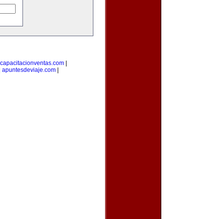
capacitacionventas.com
|
|
apuntesdeviaje.com
|