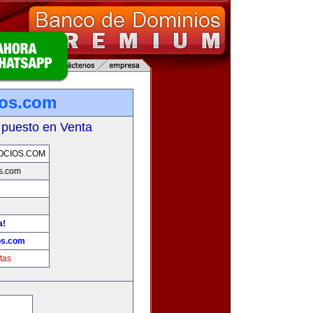
ios.com
 puesto en Venta
OCIOS.COM
s.com
a!
os.com
tas