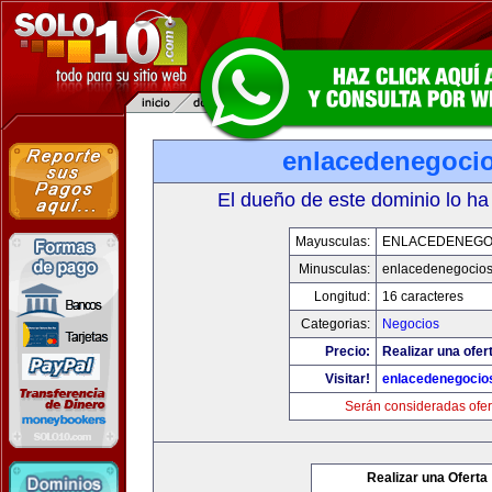
enlacedenegoci
El dueño de este dominio lo ha
Mayusculas:
ENLACEDENEGO
Minusculas:
enlacedenegocio
Longitud:
16 caracteres
Categorias:
Negocios
Precio:
Realizar una ofer
Visitar!
enlacedenegocio
Serán consideradas ofer
Realizar una Oferta