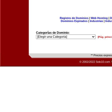
Registro de Dominios
|
Web Hosting
|
D
Dominios Expirados
|
Industrias
|
Indu
Categorías de Dominio:
[Pág. princi
** Precios expre
© 2002/2022 Solo10.com