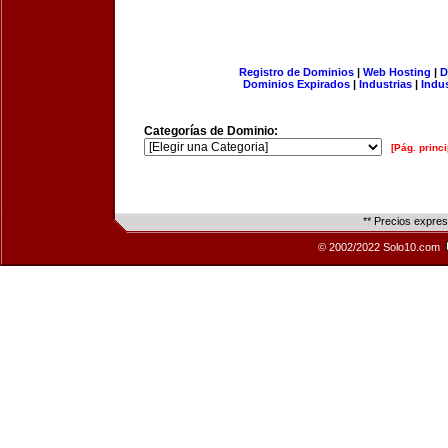
Registro de Dominios
|
Web Hosting
|
D
Dominios Expirados
|
Industrias
|
Indu
Categorías de Dominio:
[Pág. princi
** Precios expre
© 2002/2022 Solo10.com