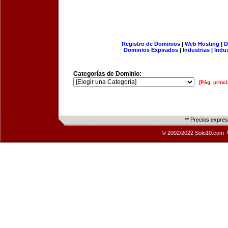
Registro de Dominios
|
Web Hosting
|
D
Dominios Expirados
|
Industrias
|
Indu
Categorías de Dominio:
[Pág. princi
** Precios expre
© 2002/2022 Solo10.com