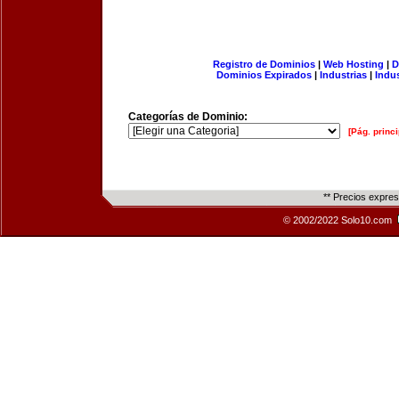
Registro de Dominios
|
Web Hosting
|
D
Dominios Expirados
|
Industrias
|
Indu
Categorías de Dominio:
[Pág. princi
** Precios expre
© 2002/2022 Solo10.com