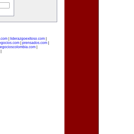
a.com
|
liderazgoexitoso.com
|
egocios.com
|
prensados.com
|
egocioscolombia.com
|
|