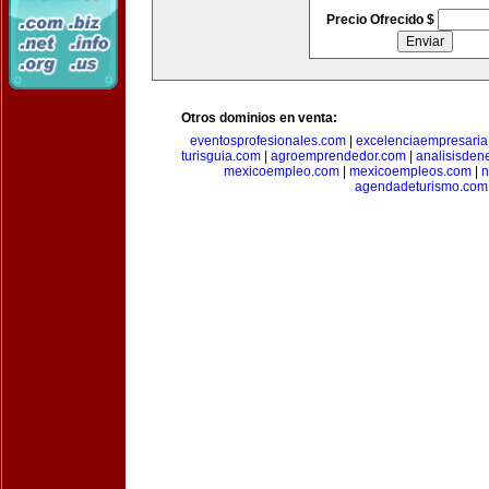
Precio Ofrecido $
Otros dominios en venta:
eventosprofesionales.com
|
excelenciaempresari
turisguia.com
|
agroemprendedor.com
|
analisisden
mexicoempleo.com
|
mexicoempleos.com
|
n
agendadeturismo.com