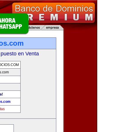
ios.com
 puesto en Venta
OCIOS.COM
s.com
a!
os.com
tas