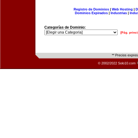
Registro de Dominios
|
Web Hosting
|
D
Dominios Expirados
|
Industrias
|
Indu
Categorías de Dominio:
[Pág. princi
** Precios expre
© 2002/2022 Solo10.com