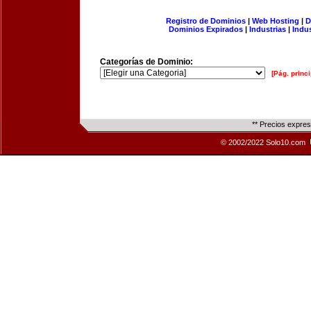
Registro de Dominios
|
Web Hosting
|
D
Dominios Expirados
|
Industrias
|
Indu
Categorías de Dominio:
[Pág. princi
** Precios expre
© 2002/2022 Solo10.com