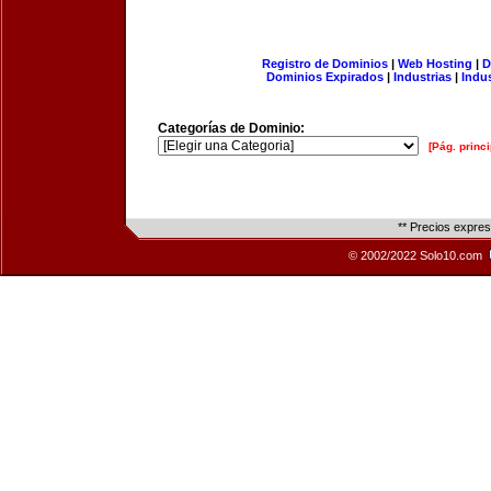
Registro de Dominios
|
Web Hosting
|
D
Dominios Expirados
|
Industrias
|
Indu
Categorías de Dominio:
[Pág. princi
** Precios expre
© 2002/2022 Solo10.com