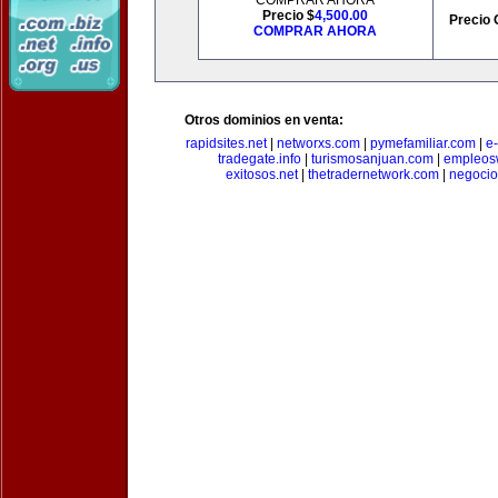
COMPRAR AHORA
Precio $
4,500.00
Precio 
COMPRAR AHORA
Otros dominios en venta:
rapidsites.net
|
networxs.com
|
pymefamiliar.com
|
e
tradegate.info
|
turismosanjuan.com
|
empleos
exitosos.net
|
thetradernetwork.com
|
negocio