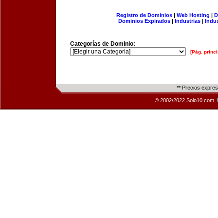
Registro de Dominios
|
Web Hosting
|
D
Dominios Expirados
|
Industrias
|
Indu
Categorías de Dominio:
[Pág. princi
** Precios expre
© 2002/2022 Solo10.com