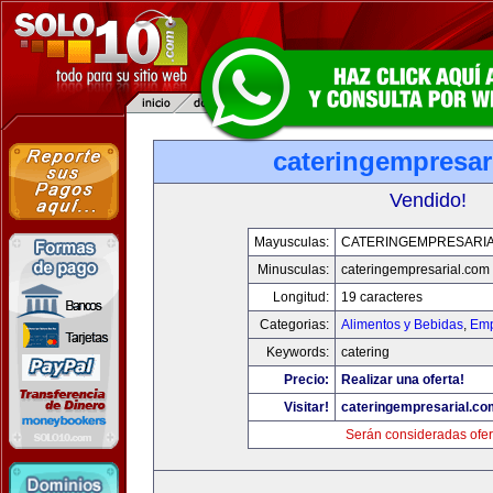
cateringempresar
Vendido!
Mayusculas:
CATERINGEMPRESARI
Minusculas:
cateringempresarial.com
Longitud:
19 caracteres
Categorias:
Alimentos y Bebidas
,
Emp
Keywords:
catering
Precio:
Realizar una oferta!
Visitar!
cateringempresarial.co
Serán consideradas ofer