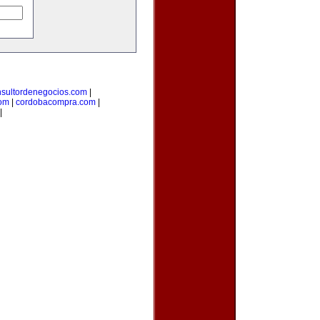
nsultordenegocios.com
|
com
|
cordobacompra.com
|
|