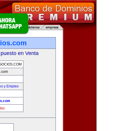
ios.com
 puesto en Venta
GOCIOS.COM
s.com
es y Empleo
os.com
tas