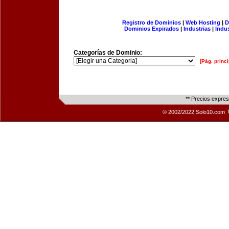
Registro de Dominios
|
Web Hosting
|
D
Dominios Expirados
|
Industrias
|
Indu
Categorías de Dominio:
[Pág. princi
** Precios expre
© 2002/2022 Solo10.com