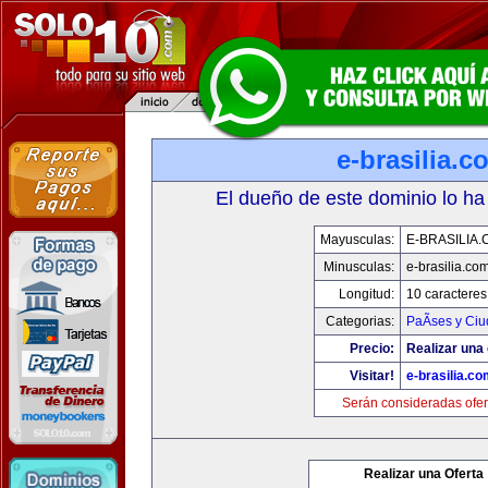
e-brasilia.c
El dueño de este dominio lo ha
Mayusculas:
E-BRASILIA
Minusculas:
e-brasilia.co
Longitud:
10 caracteres
Categorias:
PaÃ­ses y Ci
Precio:
Realizar una 
Visitar!
e-brasilia.co
Serán consideradas ofer
Realizar una Oferta